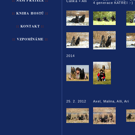
::
NAŠI
PŘÁTELÉ
::
Calika + Alli
4 generace KATREI :-)
::
KNIHA HOSTŮ
::
::
KONTAKT
::
::
VZPOMÍNÁME
::
2014
25. 2. 2012
Axel, Malina, Alli, Ari