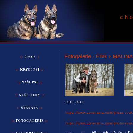
ch
Fotogalerie - EBB + MALINA
::
ÚVOD
::
::
KRYCÍ PSI
::
::
NAŠI
PSI
::
::
NAŠE
FENY
::
2015-2018
::
ŠTĚŇATA
::
https://www.zonerama.com/photo-eva
::
FOTOGALERIE
::
https://www.zonerama.com/photo-eva
Alli + Bafi + Calika + D